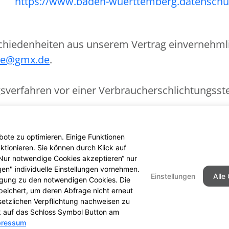
https://www.baden-wuerttemberg.datenschu
chiedenheiten aus unserem Vertrag einvernehmlic
ke@gmx.de
.
verfahren vor einer Verbraucherschlichtungsstell
le des Zentrums für Schlichtung e.V., Straßburge
ote zu optimieren. Einige Funktionen
tionieren. Sie können durch Klick auf
 „Nur notwendige Cookies akzeptieren“ nur
gen" individuelle Einstellungen vornehmen.
Einstellungen
Alle
ligung zu den notwendigen Cookies. Die
peichert, um deren Abfrage nicht erneut
ch
Seitenübersicht
Kontakt
I
setzlichen Verpflichtung nachweisen zu
ck auf das Schloss Symbol Button am
pressum