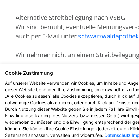
Alternative Streitbeilegung nach VSBG
Wir sind bemüht, eventuelle Meinungsvers
auch per E-Mail unter
schwarzwaldapothe
Wir nehmen nicht an einem Streitbeilegungs
Zuständig ist die Universalschlichtungsstel
Cookie Zustimmung
(
https://www.verbraucher-schlichter.de
).
Auf unserer Website verwenden wir Cookies, um Inhalte und Angeb
dieser Website benötigen Ihre Zustimmung, um einwandfrei zu funk
„Alle Cookies zulassen“ alle Cookies akzeptieren, durch Klick auf
notwendige Cookies akzeptieren, oder durch Klick auf "Einstellun
Durch Nutzung dieser Website geben Sie in jedem Fall Ihre Einwil
Einwilligungserklärung (des Nutzers, bzw. dessen Gerät) wird ges
© 2026 Schwarzwald-Apotheke Gengenba
wiederholen zu müssen und die Einwilligung entsprechend der ge
können. Sie können Ihre Cookie Einstellungen jederzeit durch Kli
Seitenrand anpassen, verwalten und widerrufen.
Datenschutz
Im