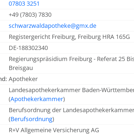
07803 3251
+49 (7803) 7830
schwarzwaldapotheke@gmx.de
Registergericht Freiburg, Freiburg HRA 165G
DE-188302340
Regierungspräsidium Freiburg - Referat 25 Bi
Breisgau
nd:
Apotheker
Landesapothekerkammer Baden-Württemberg V
(
Apothekerkammer
)
Berufsordnung der Landesapothekerkamme
(
Berufsordnung
)
R+V Allgemeine Versicherung AG